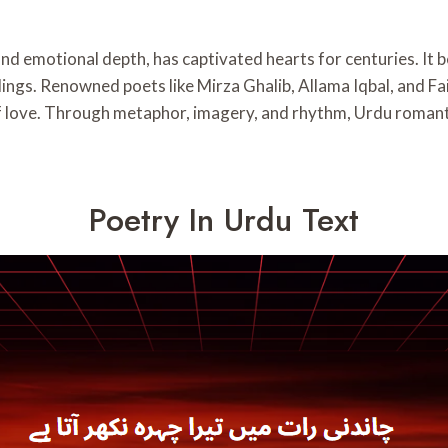
nd emotional depth, has captivated hearts for centuries. It b
lings. Renowned poets like Mirza Ghalib, Allama Iqbal, and Fa
of love. Through metaphor, imagery, and rhythm, Urdu roman
Poetry In Urdu Text