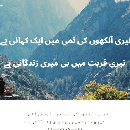
تیری آنکھوں کی نمی میں ایک کہانی ہے
تیری قربت میں ہی میری زندگانی ہے
<<—–<<>>—–>>