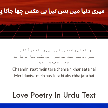
چاندنی رات میں تیرا چہرہ نکھر آتا ہے
میری دنیا میں بس تیرا ہی عکس چھا جاتا ہے
<<—–<<>>—–>>
Chaandni raat mein tera chehra nikhar aata hai
Meri duniya mein bas tera hi aks chha jata hai
Love Poetry In Urdu Text