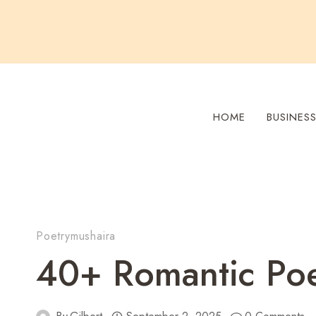
Skip
to
content
HOME
BUSINES
Poetrymushaira
40+ Romantic Poe